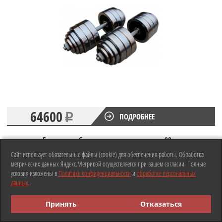
64600
ПОДРОБНЕЕ
Гантели разборные хромированные по 90 кг
Сайт использует обязательные файлы (cookie) для обеспечения работы. Обработка
метрических данных Яндекс.Метрикой осуществляется при вашем согласии. Полные
условия изложены в
Политике конфиденциальности
и
обработке персональных
данных
.
Принять
Отказаться
Нажмите для связи
3%
При заказе через сайт скидка
через
WhattsApp