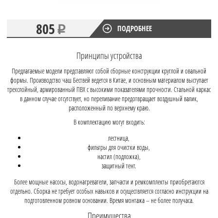
805
ПОДРОБНЕЕ
Принципы устройства
Предлагаемые модели представляют собой сборные конструкции круглой и овальной
формы. Производство чаш Бествей ведется в Китае, и основным материалом выступает
трехслойный, армированный ПВХ с высокими показателями прочности. Стальной каркас
в данном случае отсутствует, но переливание предотвращает воздушный валик,
расположенный по верхнему краю.
В комплектацию могут входить:
лестница,
фильтры для очистки воды,
настил (подложка),
защитный тент.
Более мощные насосы, водонагреватели, запчасти и ремкомплекты приобретаются
отдельно. Сборка не требует особых навыков и осуществляется согласно инструкции на
подготовленном ровном основании. Время монтажа – не более получаса.
Преимущества