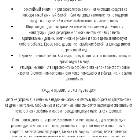
Трехслойный винил. Ни ультрафиолетовые лучи, ни чистящие средства не
повредят такой уличный бассейн. Сам материал изготовления не содержит
вредных соединений и является абсолютно гипоаллергенным.
Широкое дно. Данный критерий является показателем устойчивости
конструкции. Даже регулярные прыжки не сдвинут чашу с места.
Оригинальный дизайн. Тематические рисунки и яркие цвета заинтересуют
любого ребенка. Кроме того, домашние неглубокие бассейны для сада имеют
современный вид.
Широкие прочные стенки. Благодаря этому на них можно положить голову во
время отдыха в воде.
Размеры «мини». Эта характеристика особенно важна при транспортировке
изделия. В сложенном состоянии оно легко помещается и в багажник, и в салон
автомобиля.
Уход и правила эксплуатации
Детские (игровые) и семейные надувные бассейны BestWay приобретают для установки
на даче и не только. Мобильные и компактные, они становятся настоящим спасением от
летнего зноя и любимым местом проведения досуга маленьких и взрослых.
Слив производится по мере необходимости за счет клапана, а для дезинфекции
рекомендуется использовать подходящий для конкретной модели озонатор либо
хлоратор. Аксессуарами для уборки, такими как водный пылесос, телескопическая