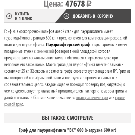
Цена:
47678
КУПИТЬ
ДОБАВИТЬ В КОРЗИНУ
В 1 КЛИК
Гриф из высокопрочной вольфрамовой стали для пауэрлифтинга имеет
грузоподъёмность равную 600 кг, и предназначен для комплектации рекордной
штанги для пауэрлифтинга.
Пауэрлифтерский гриф
покрыт хромом и имеет
посадочные втулки с конической фрезерованной площадкой, которая
предотвращает соскальзывание замка и обезопасят спортсмена даже при
неполном его закрывании. Масса грифа для пауэрлифтинга вместе с замками
составляет 25 кг. Жёсткость и разметка грифа соответствует стандартам IPF. Гриф из
высокопрочной вольфрамовой стали используется в профессиональных и
соревновательных целях. Каждое изделие проходит проверку под нагрузкой, о
чем свидетельствует прилагаемый производителем паспорт с номером грифа и
датой испытания. Обратите Ваше внимание на
штангу атлетическую
или
купите
кривой гриф
.
ВЫ ТАКЖЕ СМОТРЕЛИ:
Гриф для пауэрлифтинга "ВС" 600 (нагрузка 600 кг)