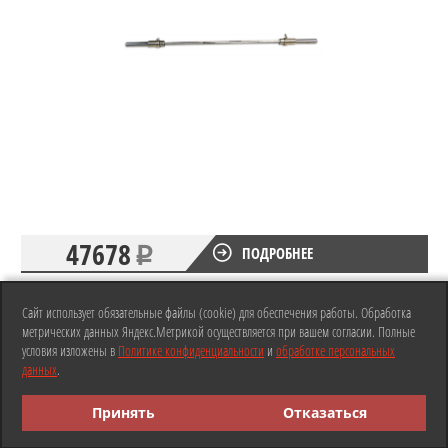
47678
ПОДРОБНЕЕ
НАЗАД В РАЗДЕЛ
Сайт использует обязательные файлы (cookie) для обеспечения работы. Обработка
метрических данных Яндекс.Метрикой осуществляется при вашем согласии. Полные
© club-gym ®, 2004 - 2026. Любая информация на сайте относительно комплектации
условия изложены в
Политике конфиденциальности
и
обработке персональных
оборудования, цветовых решений, основных параметров, стоимости, сервисного
данных
.
обслуживания и запасных деталей не является публичной офертой и носит только
информационный характер.
Принять
Отказаться
Нажмите для связи
3%
При заказе через сайт скидка
через
WhattsApp