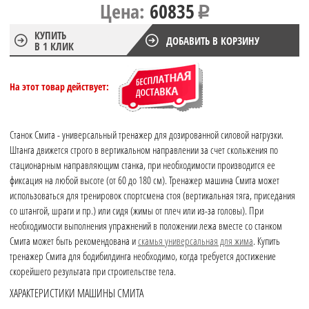
Цена:
60835
КУПИТЬ
ДОБАВИТЬ В КОРЗИНУ
В 1 КЛИК
На этот товар действует:
Станок Смита - универсальный тренажер для дозированной силовой нагрузки.
Штанга движется строго в вертикальном направлении за счет скольжения по
стационарным направляющим станка, при необходимости производится ее
фиксация на любой высоте (от 60 до 180 см). Тренажер машина Смита может
использоваться для тренировок спортсмена стоя (вертикальная тяга, приседания
со штангой, шраги и пр.) или сидя (жимы от плеч или из-за головы). При
необходимости выполнения упражнений в положении лежа вместе со станком
Смита может быть рекомендована и
скамья универсальная для жима
. Купить
тренажер Смита для бодибилдинга необходимо, когда требуется достижение
скорейшего результата при строительстве тела.
ХАРАКТЕРИСТИКИ МАШИНЫ СМИТА