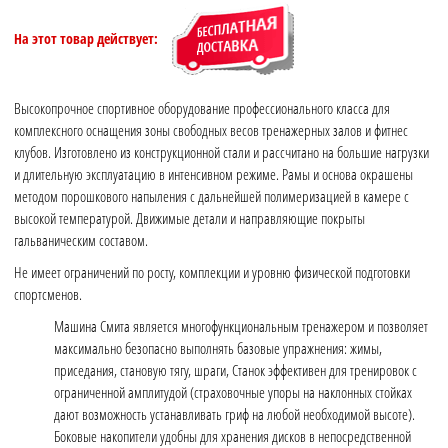
На этот товар действует:
Высокопрочное спортивное оборудование профессионального класса для
комплексного оснащения зоны свободных весов тренажерных залов и фитнес
клубов. Изготовлено из конструкционной стали и рассчитано на большие нагрузки
и длительную эксплуатацию в интенсивном режиме. Рамы и основа окрашены
методом порошкового напыления с дальнейшей полимеризацией в камере с
высокой температурой. Движимые детали и направляющие покрыты
гальваническим составом.
Не имеет ограничений по росту, комплекции и уровню физической подготовки
спортсменов.
Машина Смита является многофункциональным тренажером и позволяет
максимально безопасно выполнять базовые упражнения: жимы,
приседания, становую тягу, шраги, Станок эффективен для тренировок с
ограниченной амплитудой (страховочные упоры на наклонных стойках
дают возможность устанавливать гриф на любой необходимой высоте).
Боковые накопители удобны для хранения дисков в непосредственной