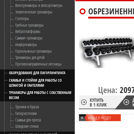
Велотренажеры и велоэргометры
ОБРЕЗИНЕННЫ
Эллиптические тренажеры
Степперы
Гребные тренажеры
Виброплатформы
Саммит-тренажеры
Акватренажеры
Горнолыжные тренажеры
Тренажеры для детей
Противонаправленные лестницы
ОБОРУДОВАНИЕ ДЛЯ ПАУЭРЛИФТИНГА
СКАМЬИ И СТОЙКИ ДЛЯ РАБОТЫ СО
ШТАНГОЙ И ГАНТЕЛЯМИ
Цена:
209
ТРЕНАЖЕРЫ ДЛЯ РАБОТЫ С СОБСТВЕННЫМ
ВЕСОМ
КУПИТЬ
В 1 КЛИК
Турники и брусья
Гиперэкстензии
НАЗАД В РАЗДЕЛ
Скамьи для пресса
Шведские стенки