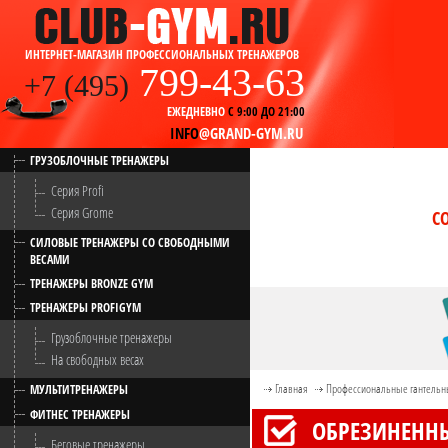
ИНТЕРНЕТ-МАГАЗИН ПРОФЕССИОНАЛЬНЫХ ТРЕНАЖЕРОВ
799-43-63
+7 (495)
ЕЖЕДНЕВНО
С 9:00 ДО 21:00
INFO
@GRAND-GYM.RU
ГРУЗОБЛОЧНЫЕ ТРЕНАЖЕРЫ
Серия Profi
Серия Grome
С
СИЛОВЫЕ ТРЕНАЖЕРЫ СО СВОБОДНЫМИ
ВЕСАМИ
ТРЕНАЖЕРЫ BRONZE GYM
ТРЕНАЖЕРЫ PROFIGYM
Грузоблочные тренажеры
На свободных весах
Главная
Профессиональные гантельн
МУЛЬТИТРЕНАЖЕРЫ
ФИТНЕС ТРЕНАЖЕРЫ
ОБРЕЗИНЕННЫЙ
Беговые тренажеры