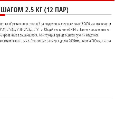
ШАГОМ 2.5 КГ (12 ПАР)
борных обрезиненных гантелей на двухрядном стеллаже длиной 2600 мм, включает в
5, 2*21, 2*23,5, 2*26, 2*28,5, 2*31 кг. Общий вес гантелей 414 кг. Гантели составлены из
хромированные вращающиеся. Конструкция вращающихся ручек и надежное
дежными и безопасными. Габаритные размеры: длина 2600мм, ширина 900мм, высота