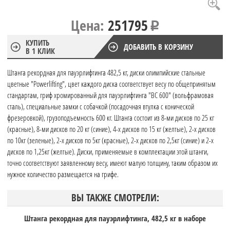
Цена:
251795
КУПИТЬ
ДОБАВИТЬ В КОРЗИНУ
В 1 КЛИК
Штанга рекордная для пауэрлифтинга 482,5 кг, диски олимпийские стальные
цветные "Powerlifting", цвет каждого диска соответствует весу по общепринятым
стандартам, гриф хромированный для пауэрлифтинга "ВС 600" (вольфрамовая
сталь), специальные замки с собачкой (посадочная втулка с конической
фрезеровкой), грузоподъемность 600 кг. Штанга состоит из 8-ми дисков по 25 кг
(красные), 8-ми дисков по 20 кг (синие), 4-х дисков по 15 кг (желтые), 2-х дисков
по 10кг (зеленые), 2-х дисков по 5кг (красные), 2-х дисков по 2,5кг (синие) и 2-х
дисков по 1,25кг (желтые). Диски, применяемые в комплектации этой штанги,
точно соответствуют заявленному весу, имеют малую толщину, таким образом их
нужное количество размещается на грифе.
ВЫ ТАКЖЕ СМОТРЕЛИ:
Штанга рекордная для пауэрлифтинга, 482,5 кг в наборе