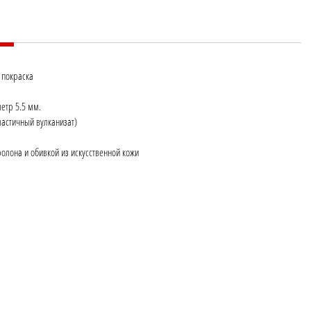
 покраска
метр 5.5 мм.
астичный вулканизат)
олона и обивкой из искусственной кожи