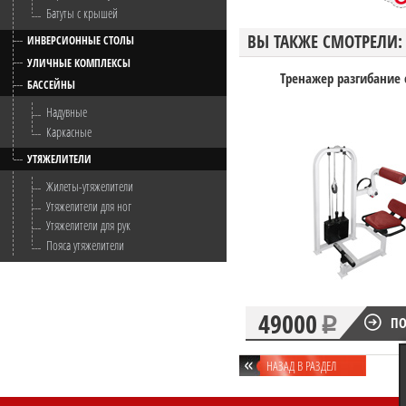
Батуты с крышей
ВЫ ТАКЖЕ СМОТРЕЛИ:
ИНВЕРСИОННЫЕ СТОЛЫ
УЛИЧНЫЕ КОМПЛЕКСЫ
Тренажер разгибание
БАССЕЙНЫ
Надувные
Каркасные
УТЯЖЕЛИТЕЛИ
Жилеты-утяжелители
Утяжелители для ног
Утяжелители для рук
Пояса утяжелители
49000
ПО
НАЗАД В РАЗДЕЛ