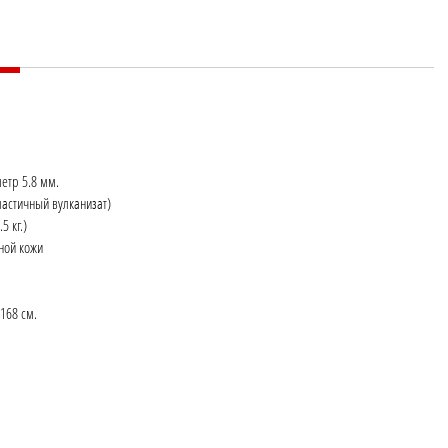
метр 5.8 мм.
астичный вулканизат)
5 кг.)
нной кожи
168 см.