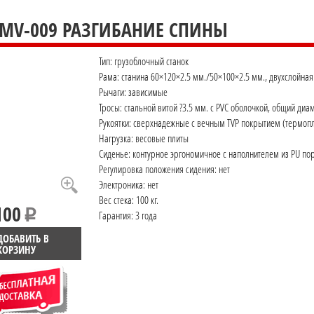
 MV-009 РАЗГИБАНИЕ СПИНЫ
Тип: грузоблочный станок
Рама: станина 60×120×2.5 мм./50×100×2.5 мм., двухслойная
Рычаги: зависимые
Тросы: стальной витой ?3.5 мм. с PVC оболочкой, общий диа
Рукоятки: сверхнадежные с вечным TVP покрытием (термопл
Нагрузка: весовые плиты
Сиденье: контурное эргономичное с наполнителем из PU пор
Регулировка положения сидения: нет
Электроника: нет
Вес стека: 100 кг.
100
Гарантия: 3 года
ДОБАВИТЬ В
КОРЗИНУ