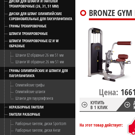
ДИСКИ ДЛЯ ШТАНГИ И ГАНТЕЛЕЙ
ТРЕНИРОВОЧНЫЕ (26, 31, 51 ММ)
BRONZE GYM
ДИСКИ ДЛЯ ШТАНГ ОЛИМПИЙСКИЕ
СОРЕВНОВАТЕЛЬНЫЕ ДЛЯ ПАУЭРЛИФТИНГА
ГРИФЫ ТРЕНИРОВОЧНЫЕ
ШТАНГИ ТРЕНИРОВОЧНЫЕ
ШТАНГИ ТРЕНИРОВОЧНЫЕ EZ И W
ОБРАЗНЫЕ
Штанги EZ образные 26 мм 51 мм
Штанги W образные 26 мм 51 мм
ГРИФЫ ОЛИМПИЙСКИЕ И ШТАНГИ ДЛЯ
ПАУЭРЛИФТИНГА
Олимпийские грифы
Цена:
166
Олимпийские штанги
Штанги для пауэрлифтинга
КУПИТЬ
В 1 КЛИК
НЕРАЗБОРНЫЕ ГАНТЕЛИ
ГАНТЕЛИ РАЗБОРНЫЕ
Разборные гантели, диски Sportcom
На этот товар действует:
Разборные гантели, диски Антат