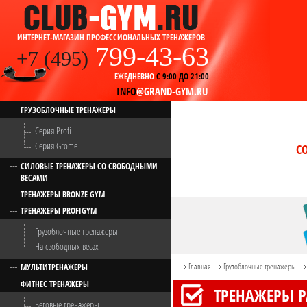
ИНТЕРНЕТ-МАГАЗИН ПРОФЕССИОНАЛЬНЫХ ТРЕНАЖЕРОВ
799-43-63
+7 (495)
ЕЖЕДНЕВНО
С 9:00 ДО 21:00
INFO
@GRAND-GYM.RU
ГРУЗОБЛОЧНЫЕ ТРЕНАЖЕРЫ
Серия Profi
Серия Grome
С
СИЛОВЫЕ ТРЕНАЖЕРЫ СО СВОБОДНЫМИ
ВЕСАМИ
ТРЕНАЖЕРЫ BRONZE GYM
ТРЕНАЖЕРЫ PROFIGYM
Грузоблочные тренажеры
На свободных весах
Главная
Грузоблочные тренажеры
МУЛЬТИТРЕНАЖЕРЫ
ФИТНЕС ТРЕНАЖЕРЫ
ТРЕНАЖЕРЫ 
Беговые тренажеры