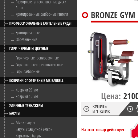
Разборные гантели, цветные диски
Антат
BRONZE GYM
Хромированные разборные гантели
ПРОФЕССИОНАЛЬНЫЕ ГАНТЕЛЬНЫЕ РЯДЫ
Хромированные
Обрезиненные
ГИРИ ЧЕРНЫЕ И ЦВЕТНЫЕ
Гири черные тренировочные
Гири цветные соревновательные
Гири разборные
КОВРИКИ СПОРТИВНЫЕ MB BARBELL
Коврики 20 мм
Цена:
210
Коврики 12 мм
УЛИЧНЫЕ ТРЕНАЖЕРЫ
КУПИТЬ
В 1 КЛИК
БАТУТЫ
Мини-батуты
Батуты с защитной сеткой
На этот товар действует:
Каркасные батуты