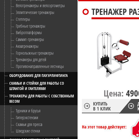
Велотренажеры и велоэргометры
ТРЕНАЖЕР Р
Эллиптические тренажеры
Степперы
Гребные тренажеры
Виброплатформы
Саммит-тренажеры
Акватренажеры
Горнолыжные тренажеры
Тренажеры для детей
Противонаправленные лестницы
ОБОРУДОВАНИЕ ДЛЯ ПАУЭРЛИФТИНГА
СКАМЬИ И СТОЙКИ ДЛЯ РАБОТЫ СО
ШТАНГОЙ И ГАНТЕЛЯМИ
Цена:
490
ТРЕНАЖЕРЫ ДЛЯ РАБОТЫ С СОБСТВЕННЫМ
ВЕСОМ
КУПИТЬ
В 1 КЛИК
Турники и брусья
Гиперэкстензии
Скамьи для пресса
На этот товар действует:
Шведские стенки