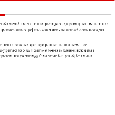
ной системой от отечественного производителя для размещения в фитнес залах и
з прочного стального профиля. Окрашивание металлической основы проводится
е спины в положении сидя с подобранным сопротивлением. Такие
шо укрепляют поясницу. Правильная техника выполнения заключается в
проводить полную амплитуду. Спина должна быть ровной, без сильных