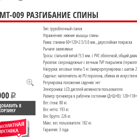
 MT-009 РАЗГИБАНИЕ СПИНЫ
Тип: грузоблочный станок
Упражнения: нижние мышцы спины
Рама: станина 60×120×2.5/3.0 мм., двухслойная покраска
Рычаги: зависимые
Тросы: стальной витой ?3.5 мм. с PVC оболочкой, общий диа
Рукоятки: сверхнадежные с вечным TVP покрытием (термопл
Нагрузка: весовые плиты 5 кг. (микрорегулировка с шагом 2.
Сиденье: наполнитель из PU поролона, обивка из искусстве
Регулировка положения сидения: нет
Электроника: LCD дисплей активности пользователя
000
Размер тренажера в рабочем состоянии (Д×Ш×В): 128×118×
Вес стека: 80 кг.
ДОБАВИТЬ В
Вес нетто: 193 кг.
КОРЗИНУ
Вес брутто: 226 кг.
Макс. вес пользователя: 182 кг.
Гарантия: 3 года