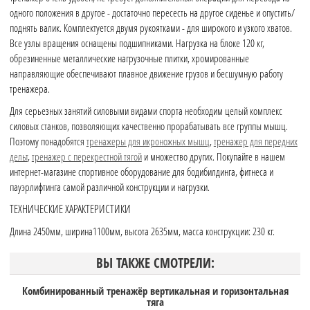
одного положения в другое - достаточно пересесть на другое сиденье и опустить/
поднять валик. Комплектуется двумя рукоятками - для широкого и узкого хватов.
Все узлы вращения оснащены подшипниками. Нагрузка на блоке 120 кг,
обрезиненные металлические нагрузочные плитки, хромированные
направляющие обеспечивают плавное движение грузов и бесшумную работу
тренажера.
Для серьезных занятий силовыми видами спорта необходим целый комплекс
силовых станков, позволяющих качественно прорабатывать все группы мышц.
Поэтому понадобятся
тренажеры для икроножных мышц
,
тренажер для передних
дельт
,
тренажер с перекрестной тягой
и множество других. Покупайте в нашем
интернет-магазине спортивное оборудование для бодибилдинга, фитнеса и
пауэрлифтинга самой различной конструкции и нагрузки.
ТЕХНИЧЕСКИЕ ХАРАКТЕРИСТИКИ
Длина 2450мм, ширина1100мм, высота 2635мм, масса конструкции: 230 кг.
ВЫ ТАКЖЕ СМОТРЕЛИ:
Комбинированный тренажёр вертикальная и горизонтальная
тяга