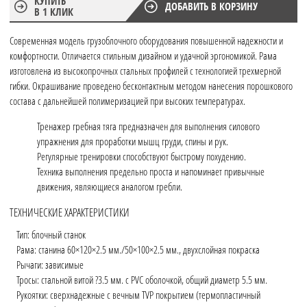
КУПИТЬ
ДОБАВИТЬ В КОРЗИНУ
В 1 КЛИК
Современная модель грузоблочного оборудования повышенной надежности и
комфортности. Отличается стильным дизайном и удачной эргономикой. Рама
изготовлена из высокопрочных стальных профилей с технологией трехмерной
гибки. Окрашивание проведено бесконтактным методом нанесения порошкового
состава с дальнейшей полимеризацией при высоких температурах.
Тренажер гребная тяга предназначен для выполнения силового
упражнения для проработки мышц груди, спины и рук.
Регулярные тренировки способствуют быстрому похудению.
Техника выполнения предельно проста и напоминает привычные
движения, являющиеся аналогом гребли.
ТЕХНИЧЕСКИЕ ХАРАКТЕРИСТИКИ
Тип: блочный станок
Рама: станина 60×120×2.5 мм./50×100×2.5 мм., двухслойная покраска
Рычаги: зависимые
Тросы: стальной витой ?3.5 мм. с PVC оболочкой, общий диаметр 5.5 мм.
Рукоятки: сверхнадежные с вечным TVP покрытием (термопластичный