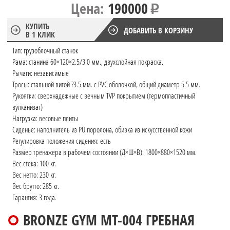
Цена:
190000
КУПИТЬ
ДОБАВИТЬ В КОРЗИНУ
В 1 КЛИК
Тип: грузоблочный станок
Рама: станина 60×120×2.5/3.0 мм., двухслойная покраска.
Рычаги: независимые
Тросы: стальной витой ?3.5 мм. с PVC оболочкой, общий диаметр 5.5 мм.
Рукоятки: сверхнадежные с вечным TVP покрытием (термопластичный
вулканизат)
Нагрузка: весовые плиты
Сиденье: наполнитель из PU поролона, обивка из искусственной кожи
Регулировка положения сидения: есть
Размер тренажера в рабочем состоянии (Д×Ш×В): 1800×880×1520 мм.
Вес стека: 100 кг.
Вес нетто: 230 кг.
Вес брутто: 285 кг.
Гарантия: 3 года.
BRONZE GYM MT-004 ГРЕБНАЯ