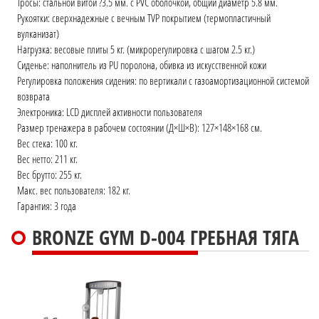
Тросы: стальной витой ?3.5 мм. с PVC оболочкой, общий диаметр 5.8 мм.
Рукоятки: сверхнадежные с вечным TVP покрытием (термопластичный
вулканизат)
Нагрузка: весовые плиты 5 кг. (микрорегулировка с шагом 2.5 кг.)
Сиденье: наполнитель из PU поролона, обивка из искусственной кожи
Регулировка положения сидения: по вертикали с газоамортизационной системой
возврата
Электроника: LCD дисплей активности пользователя
Размер тренажера в рабочем состоянии (Д×Ш×В): 127×148×168 см.
Вес стека: 100 кг.
Вес нетто: 211 кг.
Вес брутто: 255 кг.
Макс. вес пользователя: 182 кг.
Гарантия: 3 года
BRONZE GYM D-004 ГРЕБНАЯ ТЯГА