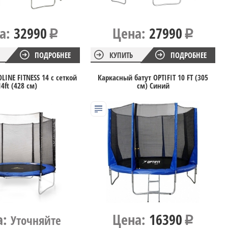
а:
32990
Цена:
27990
ПОДРОБНЕЕ
КУПИТЬ
ПОДРОБНЕЕ
LINE FITNESS 14 с сеткой
Каркасный батут OPTIFIT 10 FT (305
14ft (428 см)
см) Синий
а:
Цена:
16390
Уточняйте