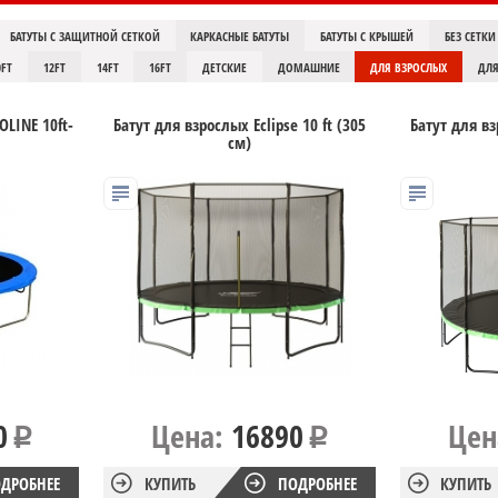
БАТУТЫ С ЗАЩИТНОЙ СЕТКОЙ
КАРКАСНЫЕ БАТУТЫ
БАТУТЫ С КРЫШЕЙ
БЕЗ СЕТКИ
0FT
12FT
14FT
16FT
ДЕТСКИЕ
ДОМАШНИЕ
ДЛЯ ВЗРОСЛЫХ
ДЛЯ
LINE 10ft-
Батут для взрослых Eclipse 10 ft (305
Батут для вз
см)
0
Цена:
16890
Цен
ДРОБНЕЕ
КУПИТЬ
ПОДРОБНЕЕ
КУПИТЬ