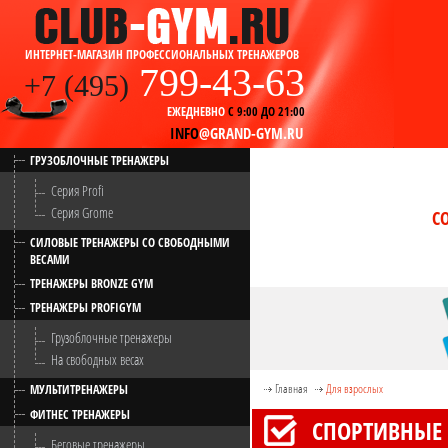
ИНТЕРНЕТ-МАГАЗИН ПРОФЕССИОНАЛЬНЫХ ТРЕНАЖЕРОВ
799-43-63
+7 (495)
ЕЖЕДНЕВНО
С 9:00 ДО 21:00
INFO
@GRAND-GYM.RU
ГРУЗОБЛОЧНЫЕ ТРЕНАЖЕРЫ
Серия Profi
Серия Grome
С
СИЛОВЫЕ ТРЕНАЖЕРЫ СО СВОБОДНЫМИ
ВЕСАМИ
ТРЕНАЖЕРЫ BRONZE GYM
ТРЕНАЖЕРЫ PROFIGYM
Грузоблочные тренажеры
На свободных весах
Главная
Для взрослых
МУЛЬТИТРЕНАЖЕРЫ
ФИТНЕС ТРЕНАЖЕРЫ
СПОРТИВНЫЕ 
Беговые тренажеры