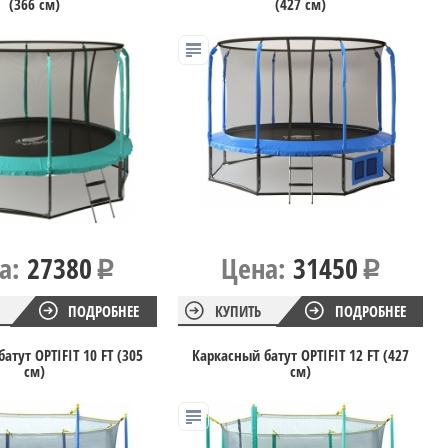
(366 см)
(427 см)
а:
27380
Цена:
31450
ПОДРОБНЕЕ
КУПИТЬ
ПОДРОБНЕЕ
атут OPTIFIT 10 FT (305
Каркасный батут OPTIFIT 12 FT (427
см)
см)