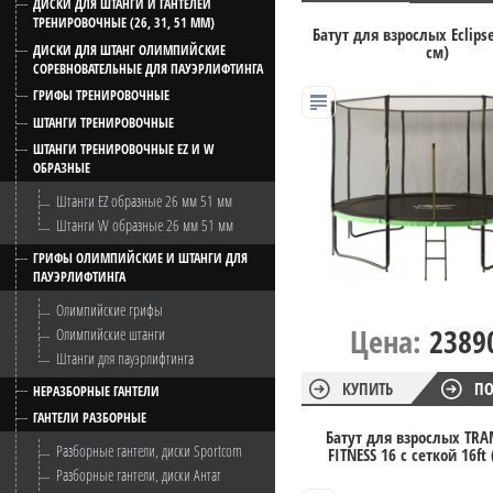
ДИСКИ ДЛЯ ШТАНГИ И ГАНТЕЛЕЙ
ТРЕНИРОВОЧНЫЕ (26, 31, 51 ММ)
Батут для взрослых Eclipse
см)
ДИСКИ ДЛЯ ШТАНГ ОЛИМПИЙСКИЕ
СОРЕВНОВАТЕЛЬНЫЕ ДЛЯ ПАУЭРЛИФТИНГА
ГРИФЫ ТРЕНИРОВОЧНЫЕ
ШТАНГИ ТРЕНИРОВОЧНЫЕ
ШТАНГИ ТРЕНИРОВОЧНЫЕ EZ И W
ОБРАЗНЫЕ
Штанги EZ образные 26 мм 51 мм
Штанги W образные 26 мм 51 мм
ГРИФЫ ОЛИМПИЙСКИЕ И ШТАНГИ ДЛЯ
ПАУЭРЛИФТИНГА
Олимпийские грифы
Цена:
2389
Олимпийские штанги
Штанги для пауэрлифтинга
КУПИТЬ
ПО
НЕРАЗБОРНЫЕ ГАНТЕЛИ
ГАНТЕЛИ РАЗБОРНЫЕ
Батут для взрослых TR
Разборные гантели, диски Sportcom
FITNESS 16 с сеткой 16ft
Разборные гантели, диски Антат