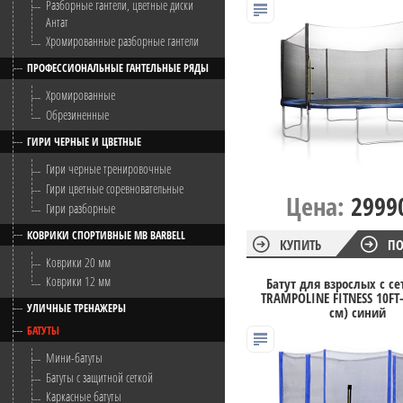
Разборные гантели, цветные диски
Антат
Хромированные разборные гантели
ПРОФЕССИОНАЛЬНЫЕ ГАНТЕЛЬНЫЕ РЯДЫ
Хромированные
Обрезиненные
ГИРИ ЧЕРНЫЕ И ЦВЕТНЫЕ
Гири черные тренировочные
Гири цветные соревновательные
Цена:
2999
Гири разборные
КОВРИКИ СПОРТИВНЫЕ MB BARBELL
КУПИТЬ
ПО
Коврики 20 мм
Коврики 12 мм
Батут для взрослых с се
TRAMPOLINE FITNESS 10FT-
УЛИЧНЫЕ ТРЕНАЖЕРЫ
см) синий
БАТУТЫ
Мини-батуты
Батуты с защитной сеткой
Каркасные батуты