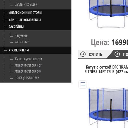
Батуты с крышей
ИНВЕРСИОННЫЕ СТОЛЫ
УЛИЧНЫЕ КОМПЛЕКСЫ
БАССЕЙНЫ
Надувные
Цена:
1699
Каркасные
УТЯЖЕЛИТЕЛИ
КУПИТЬ
ПО
Жилеты-утяжелители
Утяжелители для ног
Батут с сеткой DFC TRA
Утяжелители для рук
FITNESS 14FT-TR-B (427 с
Пояса утяжелители