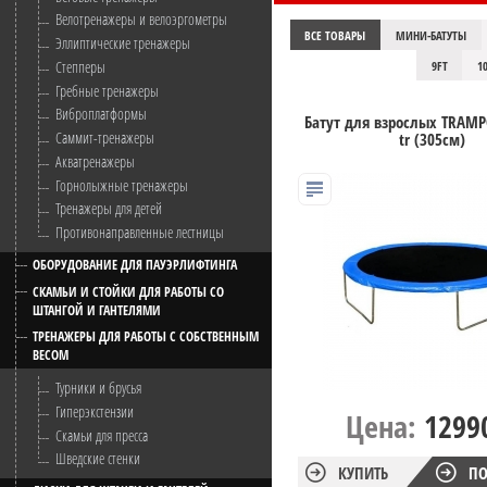
Велотренажеры и велоэргометры
ВСЕ ТОВАРЫ
МИНИ-БАТУТЫ
Эллиптические тренажеры
Степперы
9FT
1
Гребные тренажеры
Виброплатформы
Батут для взрослых TRAMPO
Саммит-тренажеры
tr (305см)
Акватренажеры
Горнолыжные тренажеры
Тренажеры для детей
Противонаправленные лестницы
ОБОРУДОВАНИЕ ДЛЯ ПАУЭРЛИФТИНГА
СКАМЬИ И СТОЙКИ ДЛЯ РАБОТЫ СО
ШТАНГОЙ И ГАНТЕЛЯМИ
ТРЕНАЖЕРЫ ДЛЯ РАБОТЫ С СОБСТВЕННЫМ
ВЕСОМ
Турники и брусья
Гиперэкстензии
Цена:
1299
Скамьи для пресса
Шведские стенки
КУПИТЬ
ПО