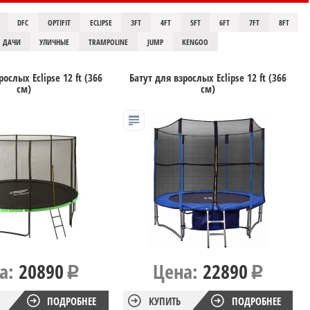
DFC
OPTIFIT
ECLIPSE
3FT
4FT
5FT
6FT
7FT
8FT
 ДАЧИ
УЛИЧНЫЕ
TRAMPOLINE
JUMP
KENGOO
рослых Eclipse 12 ft (366
Батут для взрослых Eclipse 12 ft (366
см)
см)
а:
20890
Цена:
22890
ПОДРОБНЕЕ
КУПИТЬ
ПОДРОБНЕЕ